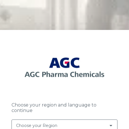
Skip
AGC Pharma Chemicals、BOS Basel 2026 に
to
参加
main
content
Men
search
製品カタログ
お問い合わせ
Choose your region and language to
continue
AGC Pharma Chemicals
»
Product Catalog