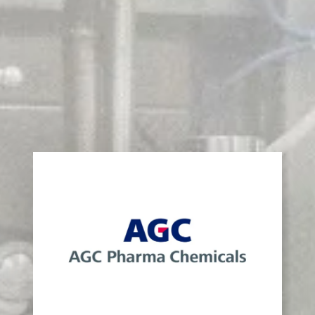
き、AGC Pharma Chemicals の CDMO ソリューションを
l Convention 2026 期間中
希望の方は、ぜひ事 前に
い。